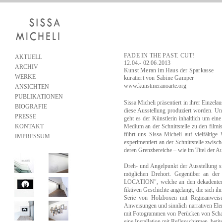
FADE IN THE PAST. CUT!
AKTUELL
12.04.- 02.06.2013
ARCHIV
Kunst Meran im Haus der Sparkasse
WERKE
kuratiert von Sabine Gamper
www.kunstmeranoarte.org
ANSICHTEN
PUBLIKATIONEN
Sissa Micheli präsentiert in ihrer Einzel
BIOGRAFIE
diese Ausstellung produziert worden. U
PRESSE
geht es der Künstlerin inhaltlich um ein
KONTAKT
Medium an der Schnittstelle zu den fil
führt uns Sissa Micheli auf vielfältig
IMPRESSUM
experimentiert an der Schnittstelle zwis
deren Grenzbereiche – wie im Titel der Aus
Dreh- und Angelpunkt der Ausstellung s
möglichen Drehort. Gegenüber an de
LOCATION", welche an den dekadenten Gl
fiktiven Geschichte angelangt, die sich i
Serie von Holzboxen mit Regieanwe
Anweisungen und sinnlich narrativen Ele
mit Fotogrammen von Perücken von Sc
eine Installation mit Reflexschirmen